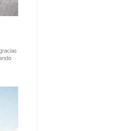
gracias
eando